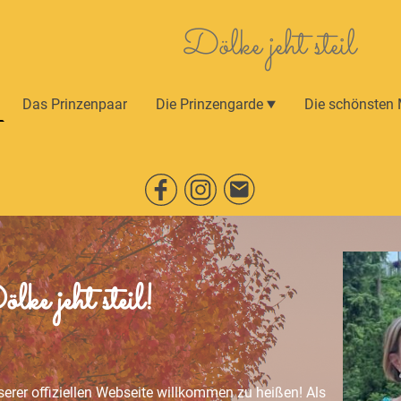
Dölke jeht steil
Das Prinzenpaar
Die Prinzengarde
Die schönsten
lke jeht steil!
nserer offiziellen Webseite willkommen zu heißen! Als