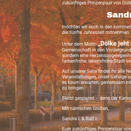
zukünftiges Prinzenpaar von Dü
Sandr
möchten wir euch in den kommen
die fünfte Jahreszeit mitnehmen.
„Dölke jeht 
Unter dem Motto
Gemeinschaft in den Vordergrund st
sondern eine Herzensangelegenhei
farbenfrohe, lebensfrohe Stadt ve
Auf unserer Seite findet ihr alle 
Veranstaltungen, unser Gefolge 
es kaum erwarten, gemeinsam mi
zu bringen.
Bleibt gespannt – denn der Karne
Mit närrischen Grüßen,
Sandra I. & Ralf I.
Euer zukünftiges Prinzenpaar vo