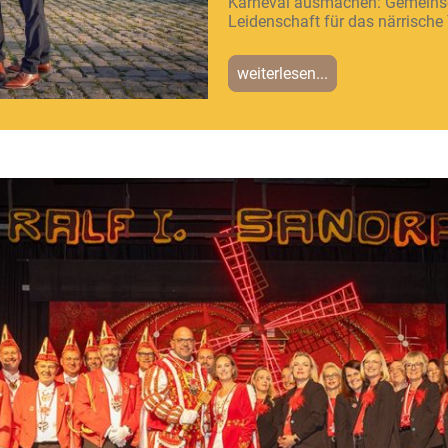
Karneval ausmachen: Gemeinsc
Leidenschaft für das närrische 
weiterlesen...