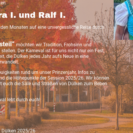
lken
a I. und Ralf I.
den Monaten auf eine unvergessliche Reise durch
steil“
möchten wir Tradition, Frohsinn und
ellen. Der Karneval ist für uns nicht nur ein Fest,
t, die Dülken jedes Jahr aufs Neue in eine
rwandelt.
Neuigkeiten rund um unser Prinzenjahr, Infos zu
und die Höhepunkte der Session 2025/26. Wir können
t euch die Säle und Straßen von Dülken zum Beben
val lebt durch euch!
n Dülken 2025/26